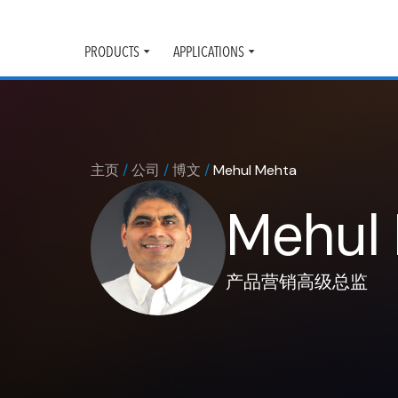
PRODUCTS
APPLICATIONS
Toggle
Toggle
submenu
submenu
主页
/
公司
/
博文
/
Mehul Mehta
Mehul
产品营销高级总监