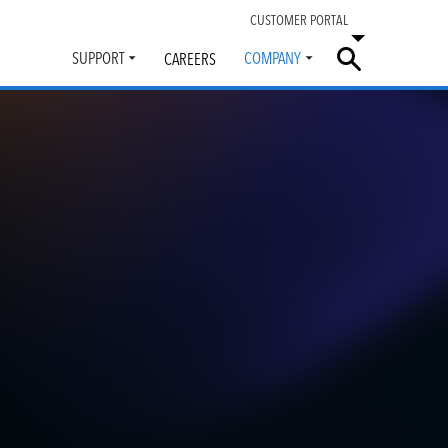
CUSTOMER PORTAL
SUPPORT
COMPANY
CAREERS
Toggle
Toggle
submenu
submenu