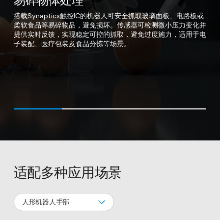
易碎物体处理
高负载切换
在视觉受限或被遮挡的料箱与货架环境中，触觉感知可作为机器
触控IC支持多指与手掌区域的复杂协同运动，通过在多个接触点
搭载Synaptics触控IC的机器人可安全抓取玻璃面板、电路板或
电容式触控感知使机器人手部能够在柔软材料（如泡棉）与金属
人的“第二感知系统”。当视觉信息不可用或不可靠时，触觉数据
生成精细“力分布图”，使机器人能够更好地操控形状不规则、大
柔软食品等易碎物品，避免损坏。传感器可检测微小压力变化并
工具等刚性重物之间平滑切换抓取对象。系统可在毫秒级完成抓
可引导机械臂定位、评估并抓取目标物体。Synaptics触控IC通
型或不稳定物体。无论是平衡搬运大型包裹，还是空中旋转工
提供实时反馈，实现稳定可控的抓取，避免过度施力，适用于电
取力自适应调整，确保稳定抓取，同时降低掉落、压损或失控风
过接触即可感知物体存在、材质与阻力，实现盲抓取能力，提升
具，这种高精度触觉反馈都能支持动态工业环境中的自适应精细
子装配、医疗包装及食品分拣等场景。
险，尤其适用于多任务工业制造与自动化维修环境。
仓储自动化与电商履约的作业准确性。
操作。
适配多种应用场景