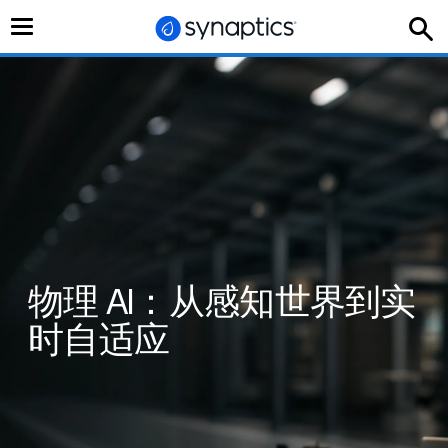
切
换
导
航
触控芯片加持，打造机器人灵巧
物理 AI：从感知世界到实
手
时自适应
让机器拥有类人触觉，开启智能操控新纪元
立即获取白皮书！