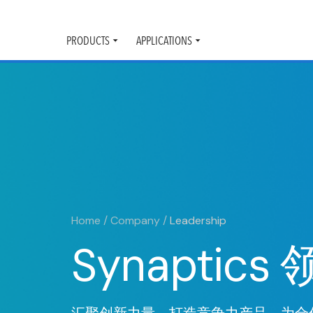
PRODUCTS
APPLICATIONS
Toggle
Toggle
submenu
submenu
Home
/
Company
/
Leadership
Synaptic
汇聚创新力量，打造竞争力产品，为合